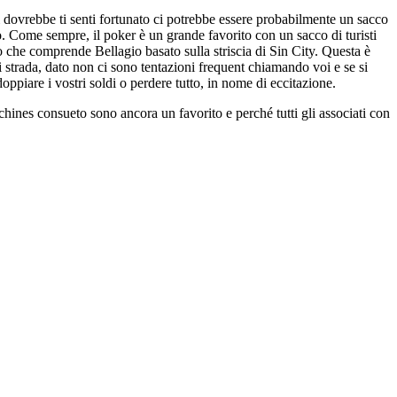
ì dovrebbe ti senti fortunato ci potrebbe essere probabilmente un sacco
 Come sempre, il poker è un grande favorito con un sacco di turisti
che comprende Bellagio basato sulla striscia di Sin City. Questa è
si strada, dato non ci sono tentazioni frequent chiamando voi e se si
oppiare i vostri soldi o perdere tutto, in nome di eccitazione.
chines consueto sono ancora un favorito e perché tutti gli associati con