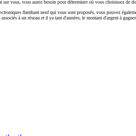
t sur vous, vous aurez besoin pour déterminer où vous choisissez de doub
lectroniques flambant neuf qui vous sont proposés, vous pouvez égalemen
s associés à un réseau et il ya tant d'années, le montant d'argent à gagne