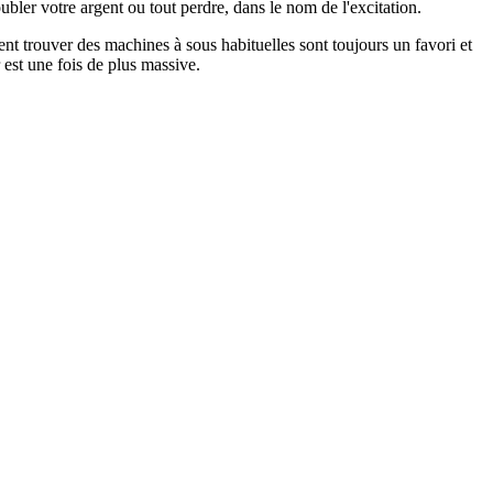
ler votre argent ou tout perdre, dans le nom de l'excitation.
t trouver des machines à sous habituelles sont toujours un favori et
r est une fois de plus massive.