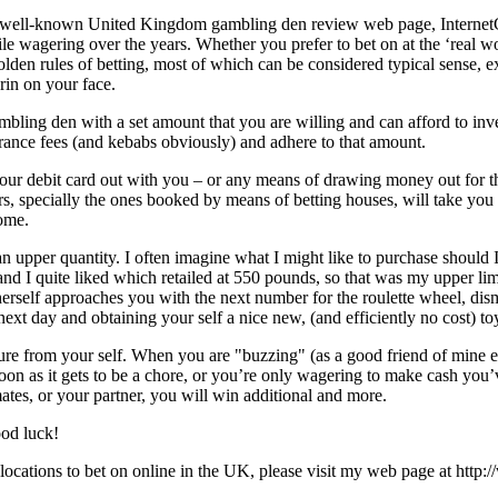
 well-known United Kingdom gambling den review web page, InternetCas
ile wagering over the years. Whether you prefer to bet on at the ‘real 
lden rules of betting, most of which can be considered typical sense, e
rin on your face.
mbling den with a set amount that you are willing and can afford to inv
rance fees (and kebabs obviously) and adhere to that amount.
our debit card out with you – or any means of drawing money out for th
vers, specially the ones booked by means of betting houses, will take yo
ome.
an upper quantity. I often imagine what I might like to purchase should I
d I quite liked which retailed at 550 pounds, so that was my upper limit
rself approaches you with the next number for the roulette wheel, dism
ext day and obtaining your self a nice new, (and efficiently no cost) to
re from your self. When you are "buzzing" (as a good friend of mine enth
s soon as it gets to be a chore, or you’re only wagering to make cash yo
ates, or your partner, you will win additional and more.
ood luck!
 locations to bet on online in the UK, please visit my web page at http