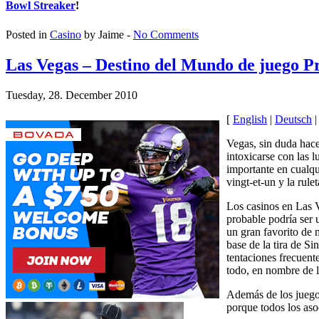
Bowl Streaker
!
Posted in
Casino
by Jaime -
No Comments
Las Vegas – Destino del Mundo de juego P
Tuesday, 28. December 2010
[
English
|
Deutsch
Vegas, sin duda hace 
intoxicarse con las 
importante en cualqu
vingt-et-un y la rule
Los casinos en Las V
probable podría ser
un gran favorito de 
base de la tira de Si
tentaciones frecuent
todo, en nombre de 
Además de los juegos
porque todos los aso