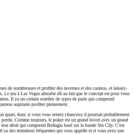
ues de nombreuses et profiter des tavernes et des casinos, et laissez-
eux. Le jeu à Las Vegas absorbe dû au fait que le concept est pour vous
itation. Il ya un certain nombre de types de paris qui comprend
parieur aspirants profiter pleinement.
un quart, donc si vous vous sentez chanceux il pourrait probablement
e perdu. Comme toujours, le poker est un grand favori avec un grand
 leur désir qui comprend Bellagio basé sur la bande Sin City. C'est
 il ya des tentations fréquentes qui vous appelle et si vous avez une