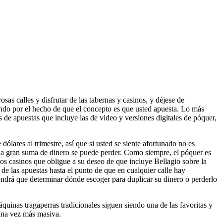
sas calles y disfrutar de las tabernas y casinos, y déjese de
iendo por el hecho de que el concepto es que usted apuesta. Lo más
 de apuestas que incluye las de video y versiones digitales de póquer,
ares al trimestre, así que si usted se siente afortunado no es
a gran suma de dinero se puede perder. Como siempre, el póquer es
s casinos que obligue a su deseo de que incluye Bellagio sobre la
 de las apuestas hasta el punto de que en cualquier calle hay
 tendrá que determinar dónde escoger para duplicar su dinero o perderlo
quinas tragaperras tradicionales siguen siendo una de las favoritas y
una vez más masiva.