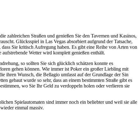
ch die zahlreichen Straßen und genießen Sie den Tavernen und Kasinos,
rauscht. Glücksspiel in Las Vegas absorbiert aufgrund der Tatsache,
d, dass Sie kritisch Aufregung haben. Es gibt eine Reihe von Arten von
e aufstrebende Wetter wird komplett genießen enthält.
rehung, so sollten Sie sich glücklich schätzen konnte es
oren gehen können. Wie immer ist Poker ein großer Liebling mit
 die ihren Wunsch, die Bellagio umfasst auf der Grundlage der Sin
tten gebaut wurde so sehr, dass an einem bestimmten Straße gibt es
estimmen, wo Sie Ihr Geld zu verdoppeln holen oder verlieren sie
lichen Spielautomaten sind immer noch ein beliebter und weil sie alle
 wieder einmal massiv.