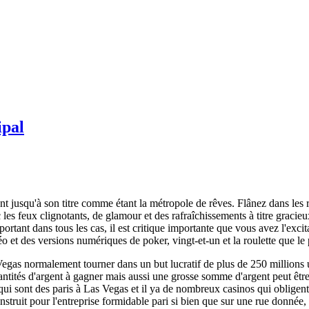
ipal
t jusqu'à son titre comme étant la métropole de rêves. Flânez dans les r
 les feux clignotants, de glamour et des rafraîchissements à titre graci
portant dans tous les cas, il est critique importante que vous avez l'exc
 et des versions numériques de poker, vingt-et-un et la roulette que le 
egas normalement tourner dans un but lucratif de plus de 250 millions 
ntités d'argent à gagner mais aussi une grosse somme d'argent peut êtr
qui sont des paris à Las Vegas et il ya de nombreux casinos qui obligent
onstruit pour l'entreprise formidable pari si bien que sur une rue donnée,