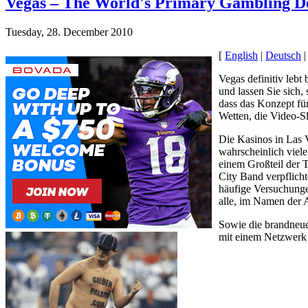
Vegas – The World's Primary Gambling De
Tuesday, 28. December 2010
[
English
|
Deutsch
Vegas definitiv lebt
und lassen Sie sich,
dass das Konzept für
Wetten, die Video-Sl
Die Kasinos in Las V
wahrscheinlich viel
einem Großteil der T
City Band verpflicht
häufige Versuchunge
alle, im Namen der 
Sowie die brandneue 
mit einem Netzwerk 