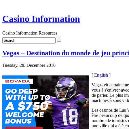
Casino Information
Casino Information Resources
Vegas – Destination du monde de jeu princ
Tuesday, 28. December 2010
[
English
]
Vegas vit certainemen
vous à s'enivrer avec
de parier. Le plus im
machines à sous vidéo
Les casinos de Las V
être beaucoup de qua
nombre de touristes 
une ville qui a été c