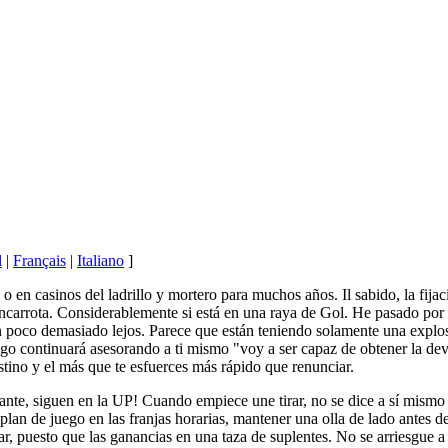
l
|
Français
|
Italiano
]
 o en casinos del ladrillo y mortero para muchos años. Il sabido, la fij
ancarrota. Considerablemente si está en una raya de Gol. He pasado po
n poco demasiado lejos. Parece que están teniendo solamente una explos
luego continuará asesorando a ti mismo "voy a ser capaz de obtener la de
stino y el más que te esfuerces más rápido que renunciar.
nte, siguen en la UP! Cuando empiece une tirar, no se dice a sí mismo "
lan de juego en las franjas horarias, mantener una olla de lado antes de
ar, puesto que las ganancias en una taza de suplentes. No se arriesgue