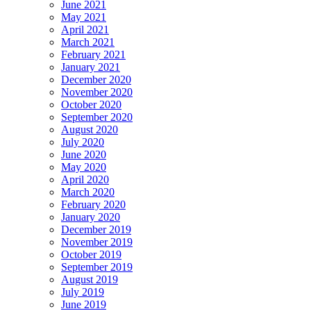
June 2021
May 2021
April 2021
March 2021
February 2021
January 2021
December 2020
November 2020
October 2020
September 2020
August 2020
July 2020
June 2020
May 2020
April 2020
March 2020
February 2020
January 2020
December 2019
November 2019
October 2019
September 2019
August 2019
July 2019
June 2019