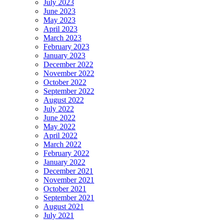
July 2023
June 2023
May 2023
April 2023
March 2023
February 2023
January 2023
December 2022
November 2022
October 2022
September 2022
August 2022
July 2022
June 2022
May 2022
April 2022
March 2022
February 2022
January 2022
December 2021
November 2021
October 2021
September 2021
August 2021
July 2021