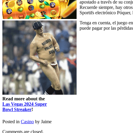
apostado a través de su conju
Recuerde siempre, hay otros
Sportifs electrónico Póquer,
Tenga en cuenta, el juego en
puede pagar por las pérdidas
Read more about the
Las Vegas 2024 Super
Bowl Streaker
!
Posted in
Casino
by Jaime
Comments are closed.