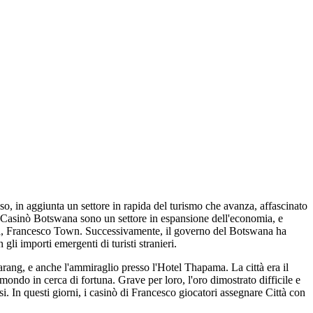
so, in aggiunta un settore in rapida del turismo che avanza, affascinato
i. Casinò Botswana sono un settore in espansione dell'economia, e
nord, Francesco Town. Successivamente, il governo del Botswana ha
gli importi emergenti di turisti stranieri.
rang, e anche l'ammiraglio presso l'Hotel Thapama. La città era il
 mondo in cerca di fortuna. Grave per loro, l'oro dimostrato difficile e
si. In questi giorni, i casinò di Francesco giocatori assegnare Città con