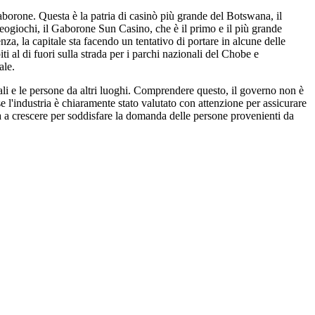
aborone. Questa è la patria di casinò più grande del Botswana, il
eogiochi, il Gaborone Sun Casino, che è il primo e il più grande
, la capitale sta facendo un tentativo di portare in alcune delle
ti al di fuori sulla strada per i parchi nazionali del Chobe e
ale.
ali e le persone da altri luoghi. Comprendere questo, il governo non è
se l'industria è chiaramente stato valutato con attenzione per assicurare
nua a crescere per soddisfare la domanda delle persone provenienti da