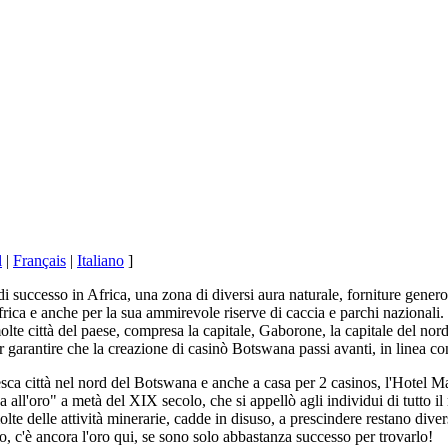
l
|
Français
|
Italiano
]
i successo in Africa, una zona di diversi aura naturale, forniture genero
frica e anche per la sua ammirevole riserve di caccia e parchi nazional
olte città del paese, compresa la capitale, Gaborone, la capitale del 
 garantire che la creazione di casinò Botswana passi avanti, in linea con 
ca città nel nord del Botswana e anche a casa per 2 casinos, l'Hotel Ma
 all'oro" a metà del XIX secolo, che si appellò agli individui di tutto il
lte delle attività minerarie, cadde in disuso, a prescindere restano diver
co, c'è ancora l'oro qui, se sono solo abbastanza successo per trovarlo!