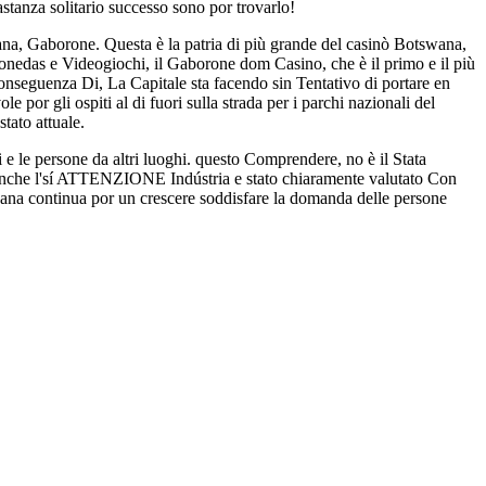
astanza solitario successo sono por trovarlo!
ana, Gaborone. Questa è la patria di più grande del casinò Botswana,
onedas e Videogiochi, il Gaborone dom Casino, che è il primo e il più
nseguenza Di, La Capitale sta facendo sin Tentativo di portare en
e por gli ospiti al di fuori sulla strada per i parchi nazionali del
tato attuale.
i e le persone da altri luoghi. questo Comprendere, no è il Stata
o, anche l'sí ATTENZIONE Indústria e stato chiaramente valutato Con
otswana continua por un crescere soddisfare la domanda delle persone