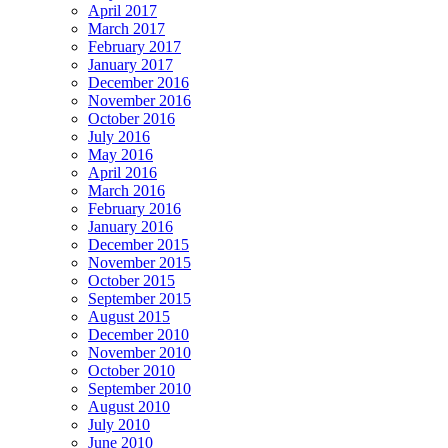
April 2017
March 2017
February 2017
January 2017
December 2016
November 2016
October 2016
July 2016
May 2016
April 2016
March 2016
February 2016
January 2016
December 2015
November 2015
October 2015
September 2015
August 2015
December 2010
November 2010
October 2010
September 2010
August 2010
July 2010
June 2010