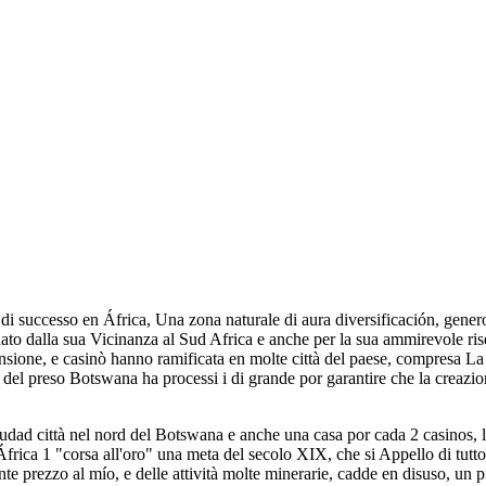
di successo en África, Una zona naturale di aura diversificación, gener
ato dalla sua Vicinanza al Sud Africa e anche per la sua ammirevole ris
ione, e casinò hanno ramificata en molte città del paese, compresa La 
del preso Botswana ha processi i di grande por garantire che la creazio
iudad città nel nord del Botswana e anche una casa por cada 2 casinos,
África 1 "corsa all'oro" una meta del secolo XIX, che si Appello di tutto
nte prezzo al mío, e delle attività molte minerarie, cadde en disuso, un 