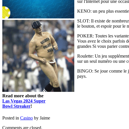
sur l'Internet pour une occa
KENO: un peu plus essentiell
SLOT: Il existe de nombreux
le bouton, et espoir pour le 
POKER: Toutes les variantes
Vous avez le choix parfois de
grandes Si vous parier contre
Roulette: Un jeu supplémenta
sur un seul numéro ou une cou
BINGO: Se joue comme le jeu 
pays.
Read more about the
Las Vegas 2024 Super
Bowl Streaker
!
Posted in
Casino
by Jaime
Comments are closed.