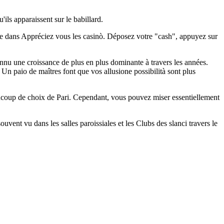
ils apparaissent sur le babillard.
ue dans Appréciez vous les casinò. Déposez votre "cash", appuyez sur
nu une croissance de plus en plus dominante à travers les années.
 Un paio de maîtres font que vos allusione possibilità sont plus
eaucoup de choix de Pari. Cependant, vous pouvez miser essentiellement
nt vu dans les salles paroissiales et les Clubs des slanci travers le