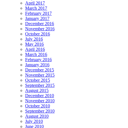
April 2017
March 2017
February 2017
January 2017
December 2016
November 2016
October 2016
July 2016
May 2016
April 2016
March 2016
February 2016
January 2016
December 2015
November 2015
October 2015
September 2015
August 2015
December 2010
November 2010
October 2010
September 2010
August 2010
July 2010
June 2010