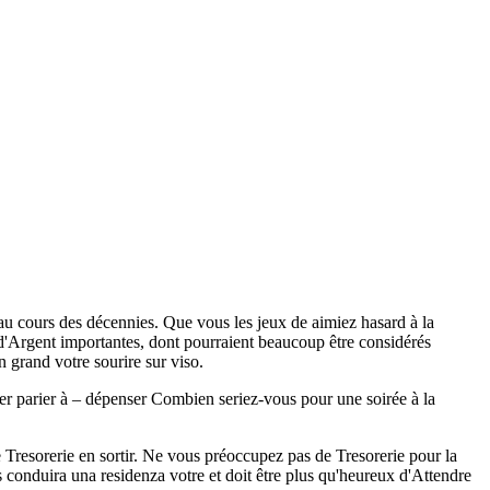
u cours des décennies. Que vous les jeux de aimiez hasard à la
 d'Argent importantes, dont pourraient beaucoup être considérés
 grand votre sourire sur viso.
 parier à – dépenser Combien seriez-vous pour une soirée à la
Tresorerie en sortir. Ne vous préoccupez pas de Tresorerie pour la
us conduira una residenza votre et doit être plus qu'heureux d'Attendre