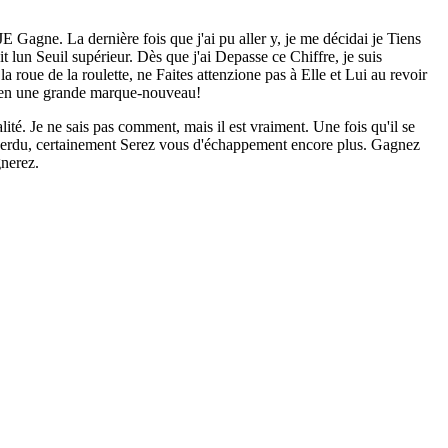
JE Gagne. La dernière fois que j'ai pu aller y, je me décidai je Tiens
lun Seuil supérieur. Dès que j'ai Depasse ce Chiffre, je suis
roue de la roulette, ne Faites attenzione pas à Elle et Lui au revoir
uet en une grande marque-nouveau!
é. Je ne sais pas comment, mais il est vraiment. Une fois qu'il se
rdu, certainement Serez vous d'échappement encore plus. Gagnez
nerez.