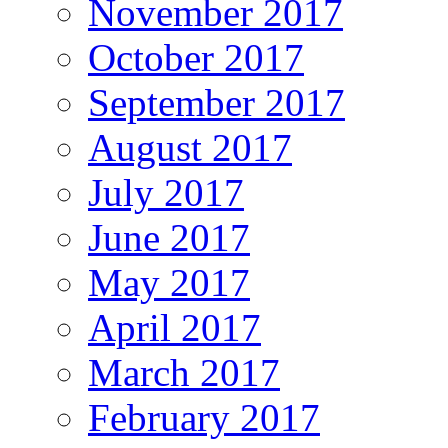
November 2017
October 2017
September 2017
August 2017
July 2017
June 2017
May 2017
April 2017
March 2017
February 2017