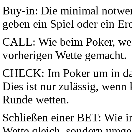
Buy-in: Die minimal notwe
geben ein Spiel oder ein Ere
CALL: Wie beim Poker, wenn
vorherigen Wette gemacht.
CHECK: Im Poker um in das
Dies ist nur zulässig, wenn 
Runde wetten.
Schließen einer BET: Wie in
Wette gleich, sondern umg