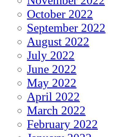
November 2022
October 2022
September 2022
August 2022
July 2022
June 2022
May 2022
April 2022
March 2022
February 2022