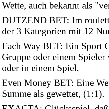
Wette, auch bekannt als "ve
DUTZEND BET: Im roulette 
der 3 Kategorien mit 12 Nu
Each Way BET: Ein Sport Ga
Gruppe oder einem Spieler w
oder in einem Spiel.
Even Money BET: Eine Wette
Summe als gewettet, (1:1).
EXACTA: Glücksspiel, daß 