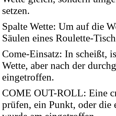
setzen.
Spalte Wette: Um auf die We
Säulen eines Roulette-Tisch
Come-Einsatz: In scheißt, is
Wette, aber nach der durchg
eingetroffen.
COME OUT-ROLL: Eine crap
prüfen, ein Punkt, oder die