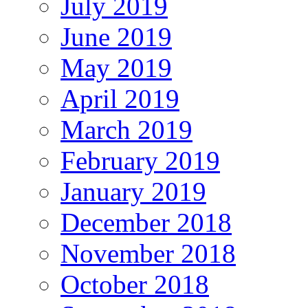
July 2019
June 2019
May 2019
April 2019
March 2019
February 2019
January 2019
December 2018
November 2018
October 2018