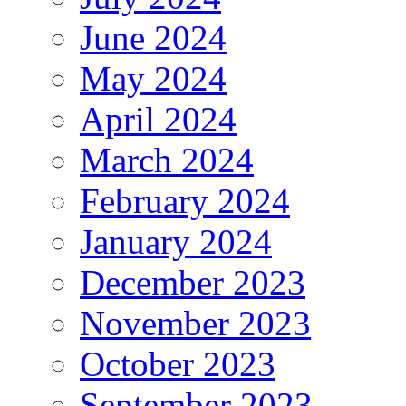
June 2024
May 2024
April 2024
March 2024
February 2024
January 2024
December 2023
November 2023
October 2023
September 2023