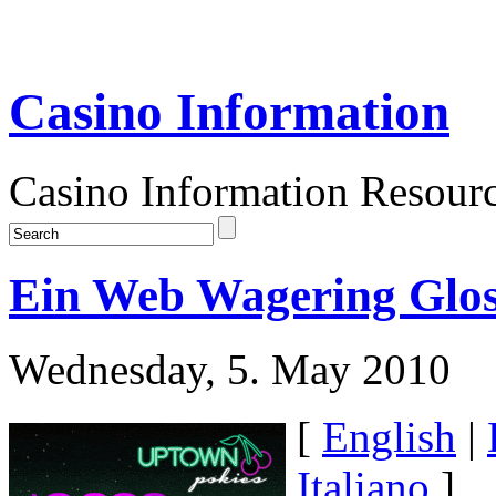
Casino Information
Casino Information Resour
Ein Web Wagering Glo
Wednesday, 5. May 2010
[
English
|
Italiano
]