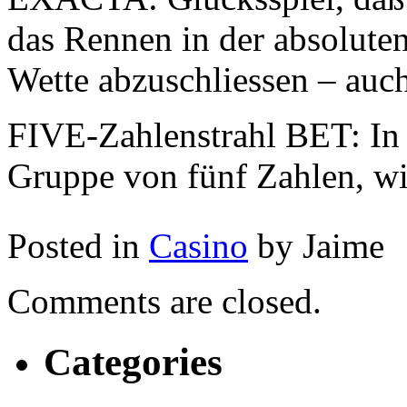
das Rennen in der absolute
Wette abzuschliessen – auch
FIVE-Zahlenstrahl BET: In R
Gruppe von fünf Zahlen, wie
Posted in
Casino
by Jaime
Comments are closed.
Categories