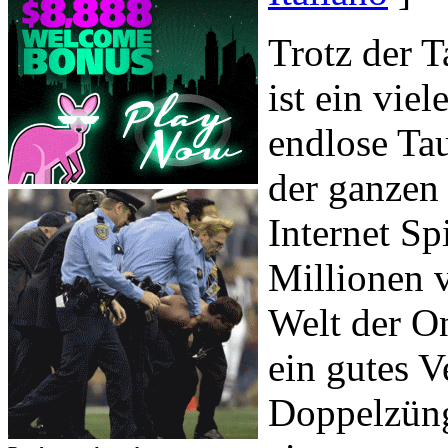
Trotz der T
ist ein vie
endlose Ta
der ganzen
Internet Sp
Millionen 
Welt der On
ein gutes V
Doppelzüng