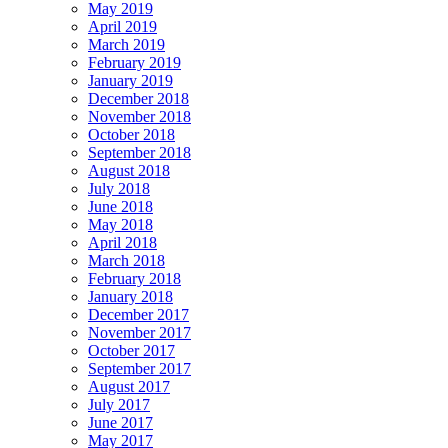
May 2019
April 2019
March 2019
February 2019
January 2019
December 2018
November 2018
October 2018
September 2018
August 2018
July 2018
June 2018
May 2018
April 2018
March 2018
February 2018
January 2018
December 2017
November 2017
October 2017
September 2017
August 2017
July 2017
June 2017
May 2017