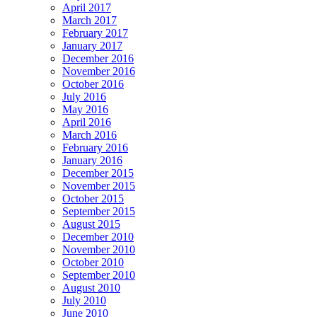
April 2017
March 2017
February 2017
January 2017
December 2016
November 2016
October 2016
July 2016
May 2016
April 2016
March 2016
February 2016
January 2016
December 2015
November 2015
October 2015
September 2015
August 2015
December 2010
November 2010
October 2010
September 2010
August 2010
July 2010
June 2010