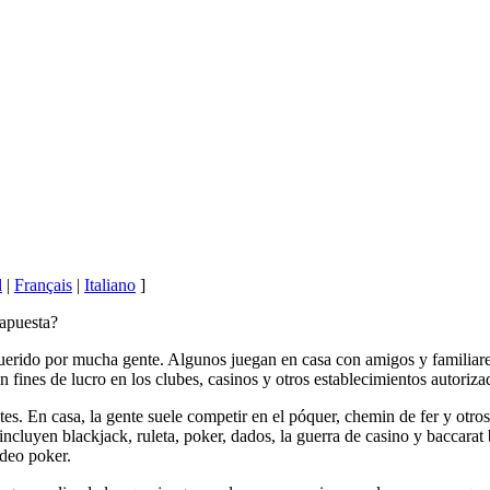
l
|
Français
|
Italiano
]
 apuesta?
uerido por mucha gente. Algunos juegan en casa con amigos y familia
in fines de lucro en los clubes, casinos y otros establecimientos autoriza
es. En casa, la gente suele competir en el póquer, chemin de fer y otros
 incluyen blackjack, ruleta, poker, dados, la guerra de casino y bacca
deo poker.